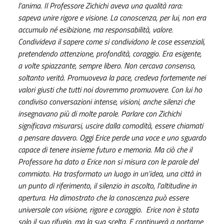
l’anima.
Il Professore Zichichi aveva una qualità rara:
sapeva unire rigore e visione. La conoscenza, per lui, non era
accumulo né esibizione, ma responsabilità, valore.
Condivideva il sapere come si condividono le cose essenziali,
pretendendo attenzione, profondità, coraggio. Era esigente,
a volte spiazzante, sempre libero. Non cercava consenso,
soltanto verità. Promuoveva la pace, credeva fortemente nei
valori giusti che tutti noi dovremmo promuovere. Con lui ho
condiviso conversazioni intense, visioni, anche silenzi che
insegnavano più di molte parole. Parlare con Zichichi
significava misurarsi, uscire dalla comodità, essere chiamati
a pensare davvero.
Oggi Erice perde una voce e uno sguardo
capace di tenere insieme futuro e memoria. Ma ciò che il
Professore ha dato a Erice non si misura con le parole del
commiato. Ha trasformato un luogo in un’idea, una città in
un punto di riferimento, il silenzio in ascolto, l’altitudine in
apertura. Ha dimostrato che la conoscenza può essere
universale con visione, rigore e coraggio. Erice non è stata
solo il suo rifugio, ma la sua scelta. E continuerà a portarne