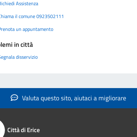
Richiedi Assistenza
Chiama il comune 0923502111
Prenota un appuntamento
lemi in città
Segnala disservizio
Valuta questo sito, aiutaci a migliorare
Città di Erice