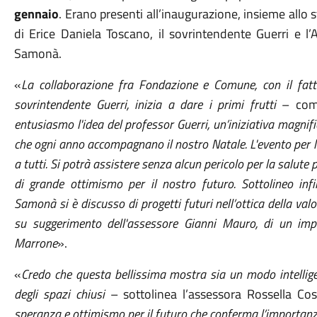
gennaio
. Erano presenti all’inaugurazione, insieme allo 
di Erice Daniela Toscano, il sovrintendente Guerri e l’
Samonà.
«
La collaborazione fra Fondazione e Comune, con il fatti
sovrintendente Guerri, inizia a dare i primi frutti
– comm
entusiasmo l'idea del professor Guerri, un’iniziativa magnific
che ogni anno accompagnano il nostro Natale. L'evento per l
a tutti. Si potrà assistere senza alcun pericolo per la salut
di grande ottimismo per il nostro futuro. Sottolineo infi
Samonà si è discusso di progetti futuri nell’ottica della va
su suggerimento dell'assessore Gianni Mauro, di un impe
Marrone
».
«
Credo che questa bellissima mostra sia un modo intelligen
degli spazi chiusi
– sottolinea l’assessora Rossella Co
speranza e ottimismo per il futuro che conferma l’importanz