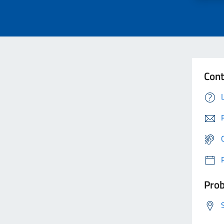
Cont
Prob