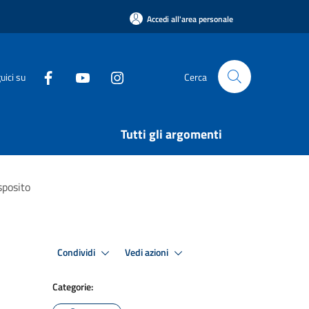
Accedi all'area personale
uici su
Cerca
Tutti gli argomenti
sposito
Condividi
Vedi azioni
Categorie: