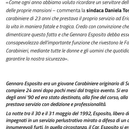
«
Come ogni anno abbiamo voluto ricordare un servitore dello
delle proprie mansioni
– commenta la
sindaca Daniela T
carabiniere di 23 anni che prestava il proprio servizio ad Er
la vita in maniera fatale e tragica. Credo con convinzione c
dimenticare questo fatto e che Gennaro Esposito debba essere
consapevolezza dell’importante funzione che rivestono le Forz
Carabinieri, mediante tutte le donne e gli uomini che quotidi
garantire la nostra sicurezza
».
Gennaro Esposito era un giovane Carabiniere originario di 
compiere 24 anni dopo pochi mesi dal tragico evento. Si era a
degli anni ’90 ed era stato destinato, alla fine del corso, all
prestava servizio con dedizione e professionalità.
La notte tra il 30 e il 31 maggio del 1992, Esposito, libero dal
impegnati in un servizio perlustrativo mirato a difesa di un a
innumerevoli furti. In quella circostanza, il Car. Esposito si 