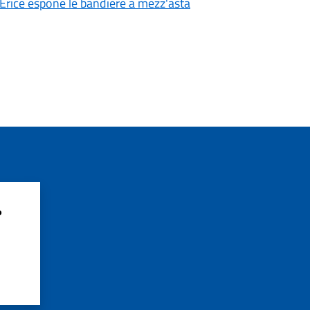
i Erice espone le bandiere a mezz'asta
?