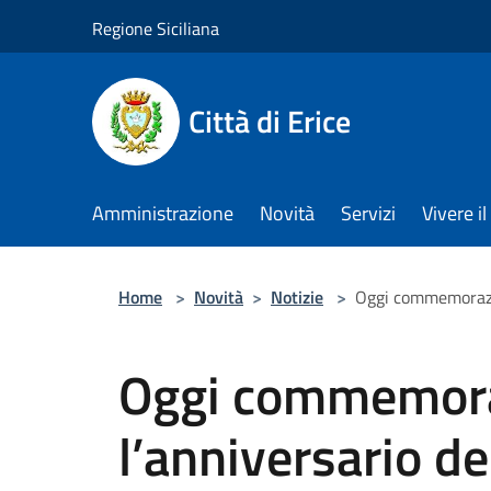
Salta al contenuto principale
Regione Siciliana
Città di Erice
Amministrazione
Novità
Servizi
Vivere 
Home
>
Novità
>
Notizie
>
Oggi commemorazio
Oggi commemora
l’anniversario d