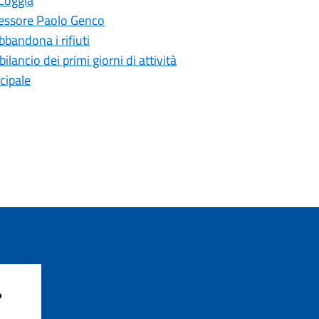
 Loggia
ssessore Paolo Genco
bandona i rifiuti
bilancio dei primi giorni di attività
cipale
?