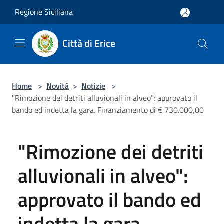
Salta al contenuto principale
Regione Siciliana
Città di Erice
Home
>
Novità
>
Notizie
>
"Rimozione dei detriti alluvionali in alveo": approvato il
bando ed indetta la gara. Finanziamento di € 730.000,00
"Rimozione dei detriti
alluvionali in alveo":
approvato il bando ed
indetta la gara.