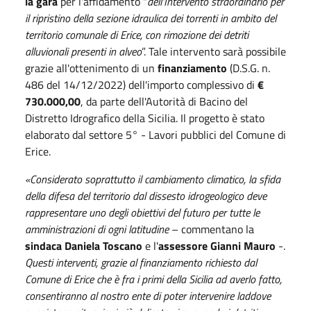
la gara
per l'affidamento "
dell'
Intervento straordinario per
il ripristino della sezione idraulica dei torrenti in ambito del
territorio comunale di Erice, con rimozione dei detriti
alluvionali presenti in alveo
”. Tale intervento sarà possibile
grazie all'ottenimento di un
finanziamento
(D.S.G. n.
486 del 14/12/2022) dell'importo complessivo di
€
730.000,00
, da parte dell'Autorità di Bacino del
Distretto Idrografico della Sicilia. Il progetto è stato
elaborato dal settore 5° - Lavori pubblici del Comune di
Erice.
«Considerato soprattutto il cambiamento climatico, la sfida
della difesa del territorio dal dissesto idrogeologico deve
rappresentare uno degli obiettivi del futuro per tutte le
amministrazioni di ogni latitudine
– commentano la
sindaca Daniela Toscano
e l'
assessore Gianni Mauro
-.
Questi interventi, grazie al finanziamento richiesto dal
Comune di Erice che è fra i primi della Sicilia ad averlo fatto,
consentiranno al nostro ente di poter intervenire laddove