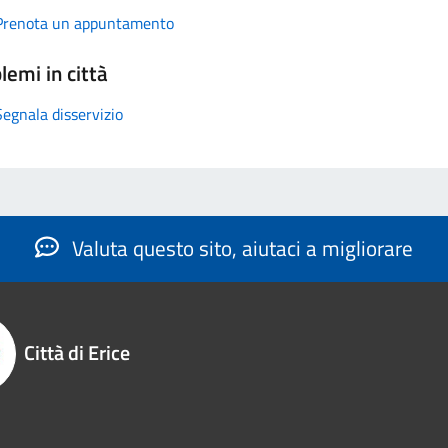
Prenota un appuntamento
lemi in città
Segnala disservizio
Valuta questo sito, aiutaci a migliorare
Città di Erice