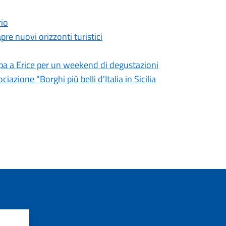
rio
pre nuovi orizzonti turistici
ppa a Erice per un weekend di degustazioni
iazione "Borghi più belli d'Italia in Sicilia