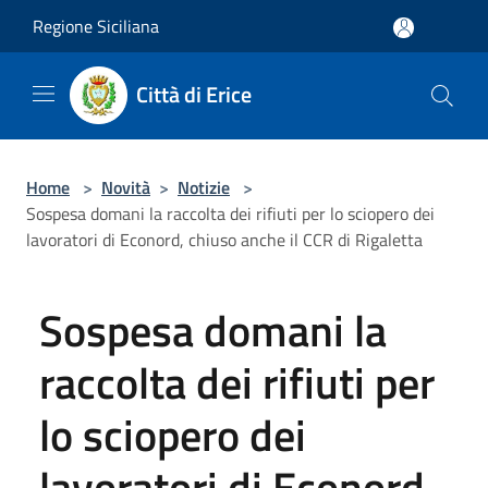
Salta al contenuto principale
Regione Siciliana
Città di Erice
Home
>
Novità
>
Notizie
>
Sospesa domani la raccolta dei rifiuti per lo sciopero dei
lavoratori di Econord, chiuso anche il CCR di Rigaletta
Sospesa domani la
raccolta dei rifiuti per
lo sciopero dei
lavoratori di Econord,