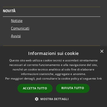
NOVITÀ
Notizie
Comunicati
Avvisi
VIVERE IL COMUNE
×
Informazioni sui cookie
Luoghi
Questo sito web utilizza cookie tecnici e assimilati strettamente
Eventi
necessari al corretto funzionamento e alla navigazione del sito,
nonché un cookie tecnico analitico al solo fine di elaborare
informazioni statistiche, aggregate e anonime.
CONTATTI
Per maggiori dettagli, può consultare la cookie policy al seguente
link
RIFIUTA TUTTO
ACCETTA TUTTO
Città di Erice
Piazza Antonino Zichichi, 3 - 91016
MOSTRA DETTAGLI
Codice Fiscale: 80004000818