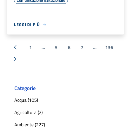
Comunicazione istituzionale
LEGGI DI PIÙ
1
...
5
6
7
...
136
« Precedente
Successiva »
Categorie
Acqua (105)
Agricoltura (2)
Ambiente (227)