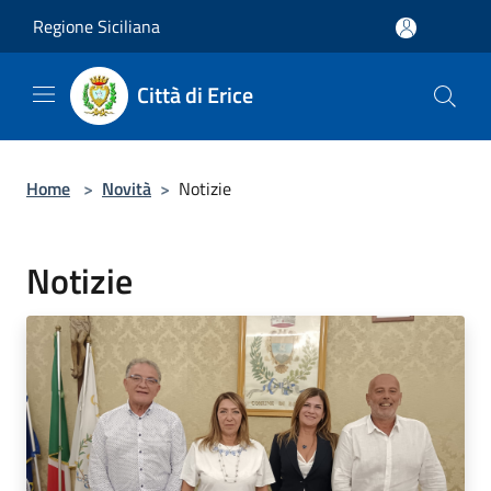
Salta al contenuto principale
Regione Siciliana
Città di Erice
Home
>
Novità
>
Notizie
Notizie