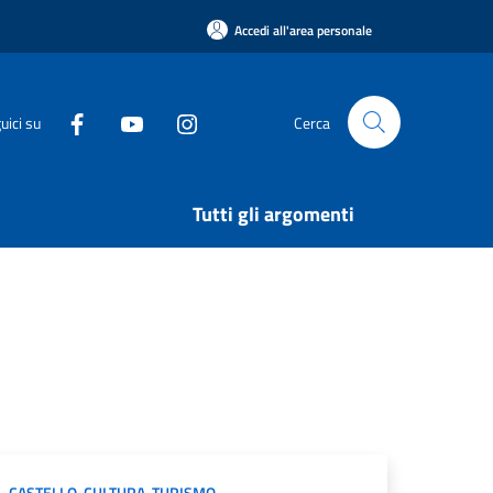
Accedi all'area personale
uici su
Cerca
Tutti gli argomenti
CASTELLO
,
CULTURA
,
TURISMO