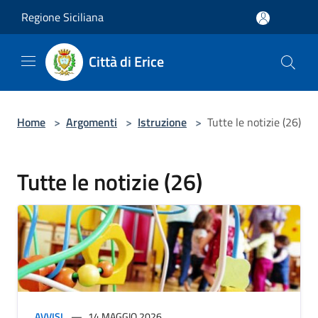
Salta al contenuto principale
Regione Siciliana
Città di Erice
Home
>
Argomenti
>
Istruzione
>
Tutte le notizie (26)
Tutte le notizie (26)
AVVISI
14 MAGGIO 2026