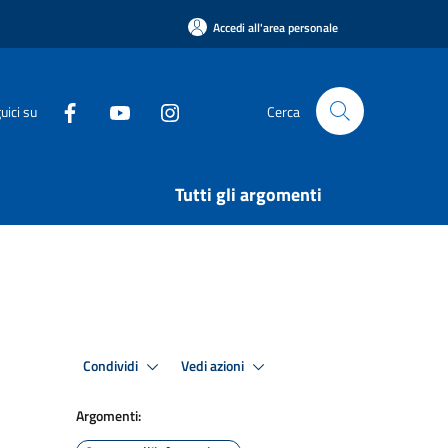
Accedi all'area personale
uici su
Cerca
Tutti gli argomenti
Condividi
Vedi azioni
Argomenti: