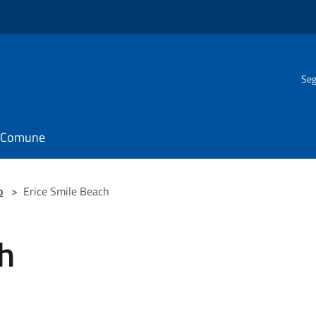
Seg
il Comune
o
>
Erice Smile Beach
h