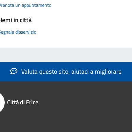
Prenota un appuntamento
lemi in città
Segnala disservizio
Valuta questo sito, aiutaci a migliorare
Città di Erice