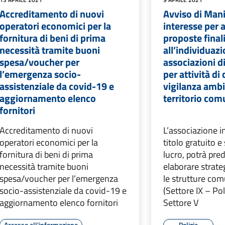
Accreditamento di nuovi
Avviso di Mani
operatori economici per la
interesse per 
fornitura di beni di prima
proposte final
necessità tramite buoni
all’individuazi
spesa/voucher per
associazioni d
l’emergenza socio-
per attività di
assistenziale da covid-19 e
vigilanza ambi
aggiornamento elenco
territorio com
fornitori
Accreditamento di nuovi
L’associazione i
operatori economici per la
titolo gratuito 
fornitura di beni di prima
lucro, potrà pre
necessità tramite buoni
elaborare strate
spesa/voucher per l’emergenza
le strutture co
socio-assistenziale da covid-19 e
(Settore IX – Po
aggiornamento elenco fornitori
Settore V
Accesso all'informazione
Polizia