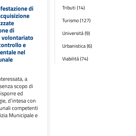
festazione di
Tributi (14)
acquisizione
Turismo (127)
izzate
one di
Università (9)
i volontariato
 controllo e
Urbanistica (6)
entale nel
unale
Viabilità (74)
nteressata, a
e senza scopo di
disporre ed
gie, d’intesa con
munali competenti
lizia Municipale e