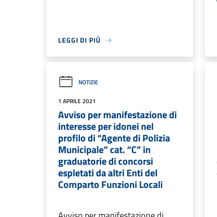
LEGGI DI PIÙ
NOTIZIE
1 APRILE 2021
Avviso per manifestazione di
interesse per idonei nel
profilo di “Agente di Polizia
Municipale” cat. “C” in
graduatorie di concorsi
espletati da altri Enti del
Comparto Funzioni Locali
Avviso per manifestazione di