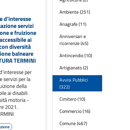
Ambiente (251)
e d’interesse
Anagrafe (11)
azione servizi
ione e fruizione
Anniversari e
accessibile ai
ricorrenze (45)
con diversità
gione balneare
Antincendio (10)
RTURA TERMINI
Artigianato (2)
d’interesse per
 servizi per la
Avvisi Pubblici
uizione della
(322)
le ai disabili
Cimitero (10)
sità motoria -
re 2021.
Commercio (16)
ERMINI
Comune (467)
azione