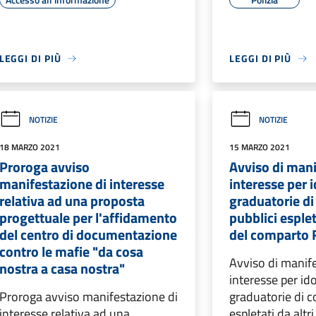
LEGGI DI PIÙ
LEGGI DI PIÙ
NOTIZIE
NOTIZIE
18 MARZO 2021
15 MARZO 2021
Proroga avviso
Avviso di mani
manifestazione di interesse
interesse per i
relativa ad una proposta
graduatorie di
progettuale per l'affidamento
pubblici esplet
del centro di documentazione
del comparto F
contro le mafie "da cosa
Avviso di manif
nostra a casa nostra"
interesse per id
Proroga avviso manifestazione di
graduatorie di c
interesse relativa ad una
espletati da altri