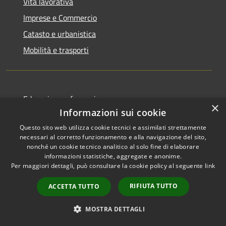
Vita lavorativa
Imprese e Commercio
Catasto e urbanistica
Mobilità e trasporti
Educazione e formazione
×
Informazioni sui cookie
Giustizia e sicurezza pubblica
Questo sito web utilizza cookie tecnici e assimilati strettamente
Tributi,finanze e contravvenzioni
necessari al corretto funzionamento e alla navigazione del sito,
Ambiente
nonché un cookie tecnico analitico al solo fine di elaborare
informazioni statistiche, aggregate e anonime.
Salute, benessere e assistenza
Per maggiori dettagli, può consultare la cookie policy al seguente
link
Autorizzazioni
RIFIUTA TUTTO
ACCETTA TUTTO
NOVITÀ
MOSTRA DETTAGLI