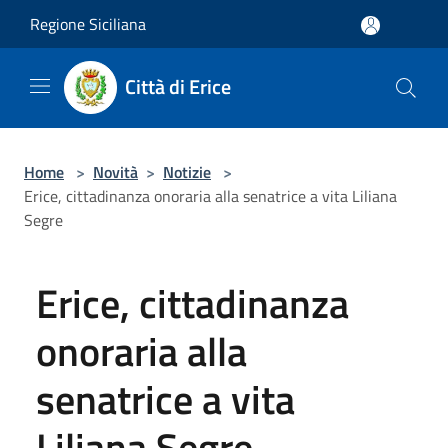
Salta al contenuto principale
Regione Siciliana
Città di Erice
Home
>
Novità
>
Notizie
>
Erice, cittadinanza onoraria alla senatrice a vita Liliana
Segre
Erice, cittadinanza
onoraria alla
senatrice a vita
Liliana Segre