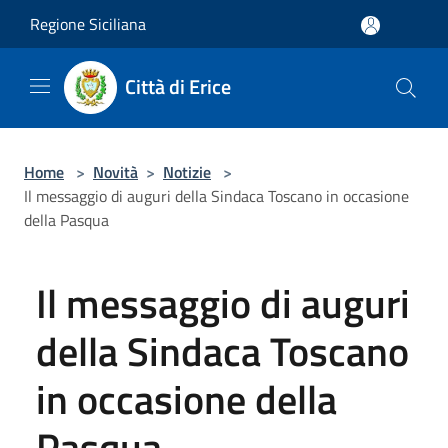
Salta al contenuto principale
Regione Siciliana
Città di Erice
Home
>
Novità
>
Notizie
>
Il messaggio di auguri della Sindaca Toscano in occasione
della Pasqua
Il messaggio di auguri
della Sindaca Toscano
in occasione della
Pasqua