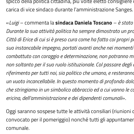
spicco della politica cittadina, più volte eletto consiglie
carica di vice sindaco durante l’amministrazione Sanges.
«
Luigi
– commenta la
sindaca Daniela Toscano
–
è stato
Durante la sua attività politica ha sempre dimostrato un pr
Città di Erice di cui si è preso cura come ha fatto coi propri 
suo instancabile impegno, portati avanti anche nei momenti p
combattuto con coraggio e determinazione, non potranno mai
non soltanto per il suo ruolo istituzionale. Col passare degli
riferimento per tutti noi, sia politico che umano, e resteran
un vuoto incancellabile. In questo momento di profondo dolore 
che stringiamo in un simbolico abbraccio ed a cui vanno le c
ericina, dell’amministrazione e dei dipendenti comunali
».
Oggi saranno sospese tutte le attività consiliari (riunion
convocato per il pomeriggio) nonché tutti gli appuntamenti
comunale.