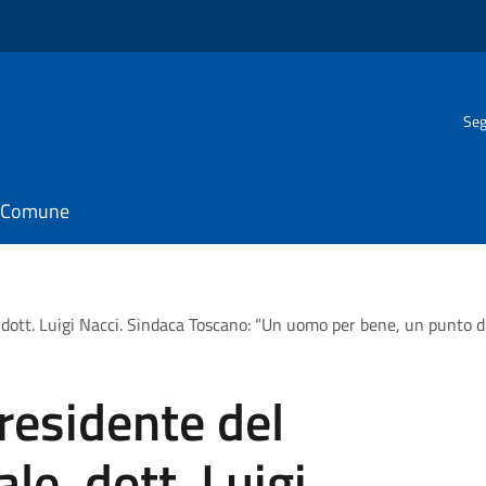
Seg
il Comune
dott. Luigi Nacci. Sindaca Toscano: “Un uomo per bene, un punto di
residente del
le, dott. Luigi