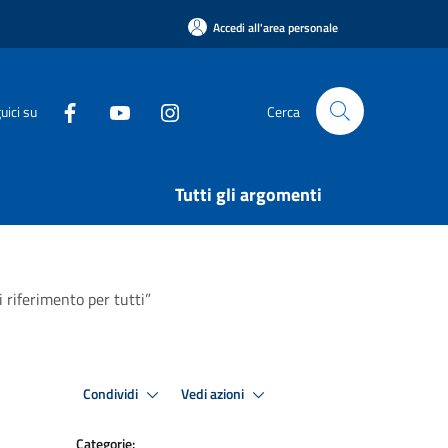
Accedi all'area personale
uici su
Cerca
Tutti gli argomenti
 riferimento per tutti”
Condividi
Vedi azioni
Categorie: