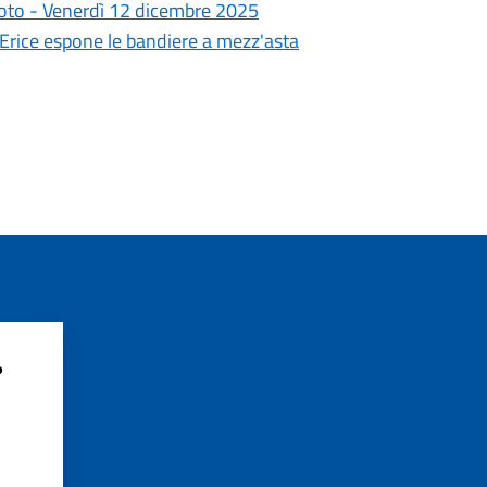
goto - Venerdì 12 dicembre 2025
i Erice espone le bandiere a mezz'asta
?