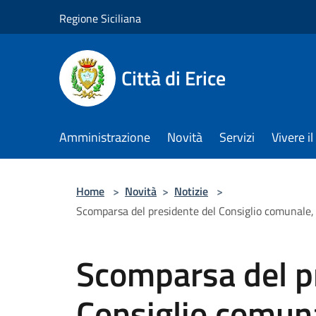
Salta al contenuto principale
Regione Siciliana
Città di Erice
Amministrazione
Novità
Servizi
Vivere 
Home
>
Novità
>
Notizie
>
Scomparsa del presidente del Consiglio comunale, 
Scomparsa del p
Consiglio comuna