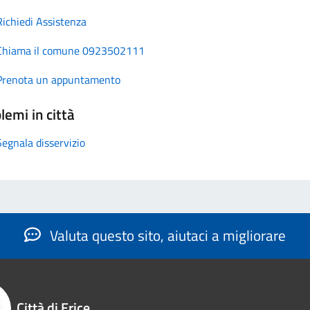
Richiedi Assistenza
Chiama il comune 0923502111
Prenota un appuntamento
lemi in città
Segnala disservizio
Valuta questo sito, aiutaci a migliorare
Città di Erice