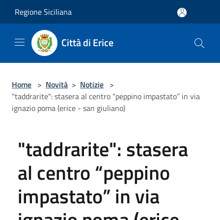
Salta al contenuto principale
Regione Siciliana
Città di Erice
Home
>
Novità
>
Notizie
>
"taddrarite": stasera al centro “peppino impastato” in via
ignazio poma (erice - san giuliano)
"taddrarite": stasera
al centro “peppino
impastato” in via
ignazio poma (erice -