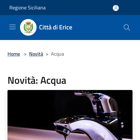
Salta al contenuto principale
Regione Siciliana
Città di Erice
Home
>
Novità
>
Acqua
Novità: Acqua