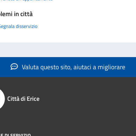
lemi in città
Segnala disservizio
Valuta questo sito, aiutaci a migliorare
Città di Erice
E DI SERVIZIO