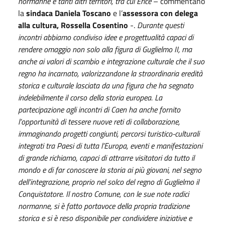
normanne e tanti altri territori, tra cui Erice
– commentano
la
sindaca Daniela Toscano
e l’
assessora con delega
alla cultura, Rossella Cosentino
-.
Durante questi
incontri abbiamo condiviso idee e progettualità capaci di
rendere omaggio non solo alla figura di Guglielmo II, ma
anche ai valori di scambio e integrazione culturale che il suo
regno ha incarnato, valorizzandone la straordinaria eredità
storica e culturale lasciata da una figura che ha segnato
indelebilmente il corso della storia europea. La
partecipazione agli incontri di Caen ha anche fornito
l’opportunità di tessere nuove reti di collaborazione,
immaginando progetti congiunti, percorsi turistico-culturali
integrati tra Paesi di tutta l’Europa, eventi e manifestazioni
di grande richiamo, capaci di attrarre visitatori da tutto il
mondo e di far conoscere la storia ai più giovani, nel segno
dell’integrazione, proprio nel solco del regno di Guglielmo il
Conquistatore. Il nostro Comune, con le sue note radici
normanne, si è fatto portavoce della propria tradizione
storica e si è reso disponibile per condividere iniziative e