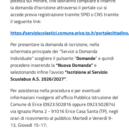
potestà sul minore, che dovranno compilare e inserire
la domanda d'iscrizione attraverso il portale cui si
accede previa registrazione tramite SPID o CNS tramite
il seguente link:
https://serviziscolastici.comune.erice.tp.it/portalecittadino
Per presentare la domanda di iscrizione, nella
schermata principale dei “Servizi a Domanda
Individuale” scegliere il pulsante “
Domande
” e quindi
procedere inserendo la
“Nuova Domanda”
e
selezionando infine l’avviso
“Iscrizione al Servizio
Scuolabus A.S. 2026/2027”
.
Per assistenza nella procedura e per eventuali
informazioni rivolgersi all’ufficio Pubblica Istruzione del
Comune di Erice (0923.502816 oppure 0923.502874)
via Ignazio Poma 2 - 91016 Erice Casa Santa (TP), negli
orari di ricevimento al pubblico: Martedì e Venerdì 9-
13, Giovedì 15-17;