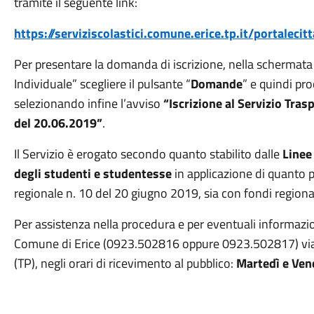
tramite il seguente link:
https://serviziscolastici.comune.erice.tp.it/portalecit
Per presentare la domanda di iscrizione, nella schermata
Individuale” scegliere il pulsante “
Domande
” e quindi pr
selezionando infine l’avviso
“Iscrizione al Servizio Tras
del 20.06.2019”
.
Il Servizio è erogato secondo quanto stabilito dalle
Linee
degli studenti e studentesse
in applicazione di quanto p
regionale n. 10 del 20 giugno 2019, sia con fondi regiona
Per assistenza nella procedura e per eventuali informazioni
Comune di Erice (0923.502816 oppure 0923.502817) via
(TP), negli orari di ricevimento al pubblico:
Martedì e Ven