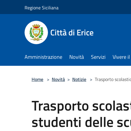
Salta al contenuto principale
Regione Siciliana
Città di Erice
Amministrazione
Novità
Servizi
Vivere 
Home
>
Novità
>
Notizie
>
Trasporto scolasti
Trasporto scolast
studenti delle sc