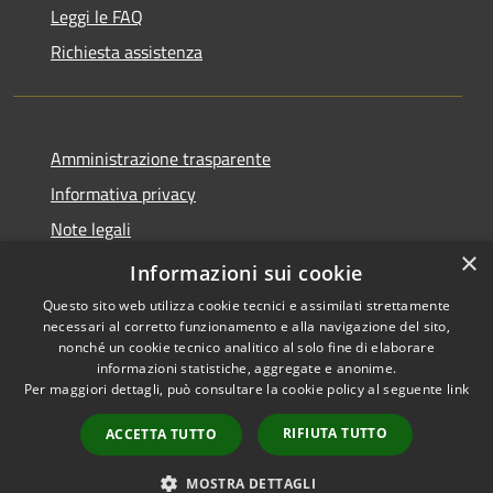
Leggi le FAQ
Richiesta assistenza
Amministrazione trasparente
Informativa privacy
Note legali
×
Dichiarazione di accessibilità
Informazioni sui cookie
Questo sito web utilizza cookie tecnici e assimilati strettamente
necessari al corretto funzionamento e alla navigazione del sito,
nonché un cookie tecnico analitico al solo fine di elaborare
informazioni statistiche, aggregate e anonime.
RSS
Copyright © 2026 • Città di
Per maggiori dettagli, può consultare la cookie policy al seguente
link
Accessibilità
Erice • Powered by
Privacy
Municipium
Accesso
•
RIFIUTA TUTTO
ACCETTA TUTTO
Cookie
redazione
Mappa del sito
MOSTRA DETTAGLI