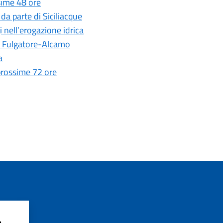
ssime 48 ore
 da parte di Siciliacque
i nell’erogazione idrica
to Fulgatore-Alcamo
a
 prossime 72 ore