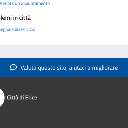
Prenota un appuntamento
lemi in città
Segnala disservizio
Valuta questo sito, aiutaci a migliorare
Città di Erice