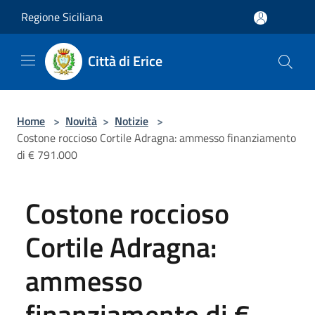
Salta al contenuto principale
Regione Siciliana
Città di Erice
Home
>
Novità
>
Notizie
>
Costone roccioso Cortile Adragna: ammesso finanziamento
di € 791.000
Costone roccioso
Cortile Adragna:
ammesso
finanziamento di €