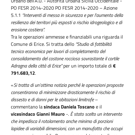
Urbano dell’A.U. - Autorità Urbana Sicilia Occidentale -
PO FESR 2014-2020 PO FESR 2014-2020 – Azione
5.1.1
“Interventi di messa in sicurezza e per l’aumento della
resilienza dei territori più esposti a rischio idrogeologico e di
erosione costiera”.
Tra le operazioni ammesse e finanziabili una riguarda il
Comune di Erice. Si tratta dello
“Studio di fattibilità
tecnico economica per lavori di completamento del
consolidamento del costone roccioso sovrastante il cortile
Adragna della città di Erice”
per un importo totale di
€
791.683,12
.
«
Si tratta di un’ottima notizia perché le operazioni proposte
consentiranno di minimizzare drasticamente il rischio di
dissesto e di danni per le abitazioni limitrofe
–
commentano la
sindaca Daniela Toscano
e il
vicesindaco Gianni Mauro
-.
È stato scelto un intervento
che impedisca il rotolamento anche minimo di porzioni
lapidee di variabili dimensioni, con un manufatto che occupi