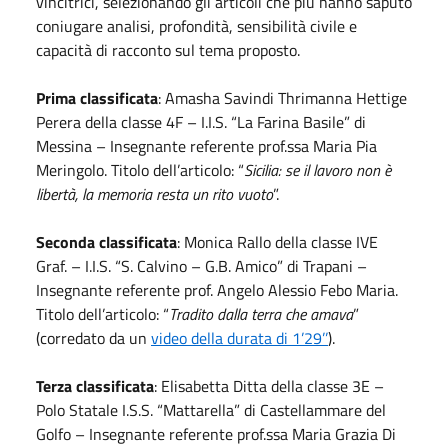
vincitrici, selezionando gli articoli che più hanno saputo
coniugare analisi, profondità, sensibilità civile e
capacità di racconto sul tema proposto.
Prima classificata
: Amasha Savindi Thrimanna Hettige
Perera della classe 4F – I.I.S. “La Farina Basile” di
Messina – Insegnante referente prof.ssa Maria Pia
Meringolo. Titolo dell’articolo: “
Sicilia: se il lavoro non è
libertà, la memoria resta un rito vuoto
”.
Seconda classificata
: Monica Rallo della classe IVE
Graf. – I.I.S. “S. Calvino – G.B. Amico” di Trapani –
Insegnante referente prof. Angelo Alessio Febo Maria.
Titolo dell’articolo: “
Tradito dalla terra che amava
”
(corredato da un
video della durata di 1’29’’
).
Terza classificata
: Elisabetta Ditta della classe 3E –
Polo Statale I.S.S. “Mattarella” di Castellammare del
Golfo – Insegnante referente prof.ssa Maria Grazia Di