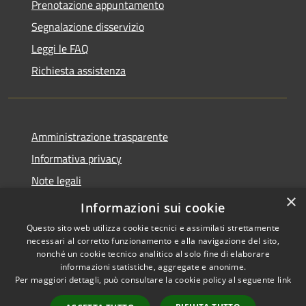
Prenotazione appuntamento
Segnalazione disservizio
Leggi le FAQ
Richiesta assistenza
Amministrazione trasparente
Informativa privacy
Note legali
×
Dichiarazione di accessibilità
Informazioni sui cookie
Questo sito web utilizza cookie tecnici e assimilati strettamente
necessari al corretto funzionamento e alla navigazione del sito,
nonché un cookie tecnico analitico al solo fine di elaborare
informazioni statistiche, aggregate e anonime.
RSS
Copyright © 2026 • Città di
Per maggiori dettagli, può consultare la cookie policy al seguente
link
Accessibilità
Erice • Powered by
Privacy
Municipium
Accesso
•