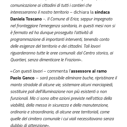
comunicazione ai cittadini di tutti i cantieri che
interesseranno il nostro territorio
– dichiara la
sindaca
Daniela Toscano
-.
Il Comune di Erice, seppur impegnato
nel fronteggiare l’emergenza sanitaria, in questi mesi non si
è fermato ed ha dunque proseguito l’attività di
programmazione di importanti interventi, tenendo conto
delle esigenze del territorio e dei cittadini. Tali lavori
riguarderanno tutte le aree comunali: dal Centro storico, ai
Quartieri, senza dimenticare le Frazioni
».
«
Con questi lavori
– commenta l’
assessore al ramo
Paolo Genco
–
sarà possibile eliminare buche, ripristinare il
manto stradale di alcune vie, sistemare alcuni marciapiedi,
sostituire pali dell’illuminazione non più esistenti o non
funzionali. Ma ci sono altre azioni previste nell’ottica della
viabilità, della messa in sicurezza e della manutenzione,
ordinaria e straordinaria, di alcune aree territoriali, come
quelle del cimitero comunale i cui viali necessitavano senza
dubbio di attenzione
».