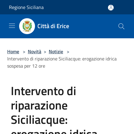
Salta al contenuto principale
Regione Siciliana
Città di Erice
Home
>
Novità
>
Notizie
>
Intervento di riparazione Siciliacque: erogazione idrica
sospesa per 12 ore
Intervento di
riparazione
Siciliacque:
erogazione idrica