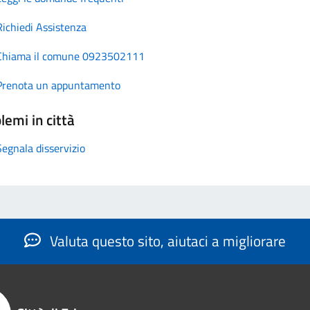
Richiedi Assistenza
Chiama il comune 0923502111
Prenota un appuntamento
lemi in città
Segnala disservizio
Valuta questo sito, aiutaci a migliorare