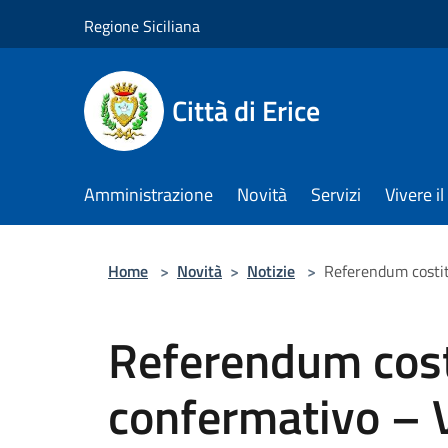
Salta al contenuto principale
Regione Siciliana
Città di Erice
Amministrazione
Novità
Servizi
Vivere 
Home
>
Novità
>
Notizie
>
Referendum costit
Referendum cost
confermativo – V