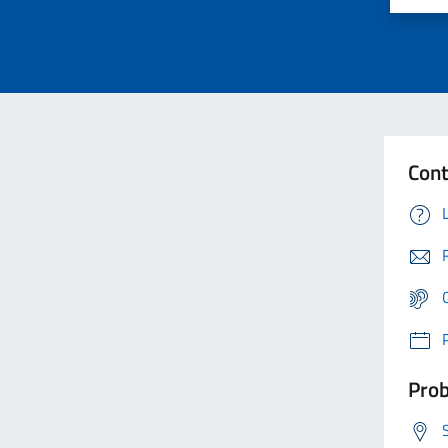
Cont
Prob