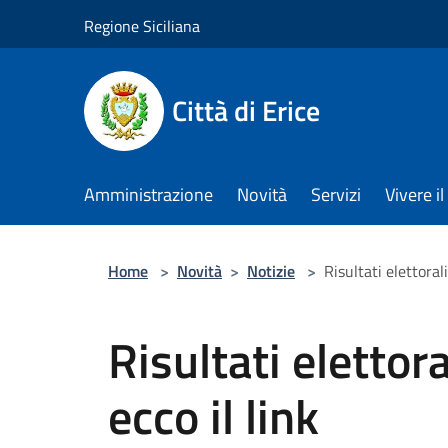
Salta al contenuto principale
Regione Siciliana
Città di Erice
Amministrazione
Novità
Servizi
Vivere 
Home
>
Novità
>
Notizie
>
Risultati elettoral
Risultati elettor
ecco il link