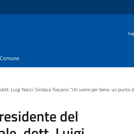
Seg
il Comune
dott. Luigi Nacci. Sindaca Toscano: “Un uomo per bene, un punto di
residente del
le, dott. Luigi