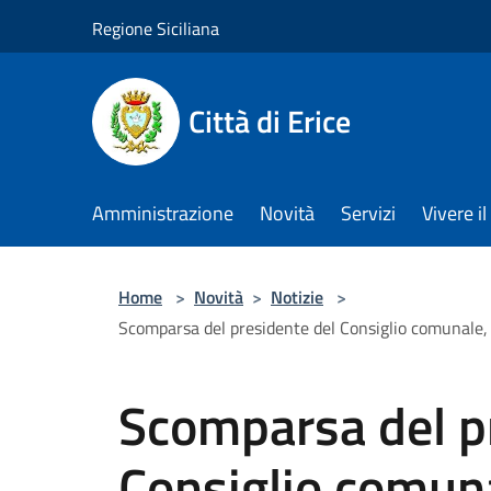
Salta al contenuto principale
Regione Siciliana
Città di Erice
Amministrazione
Novità
Servizi
Vivere 
Home
>
Novità
>
Notizie
>
Scomparsa del presidente del Consiglio comunale, 
Scomparsa del p
Consiglio comuna