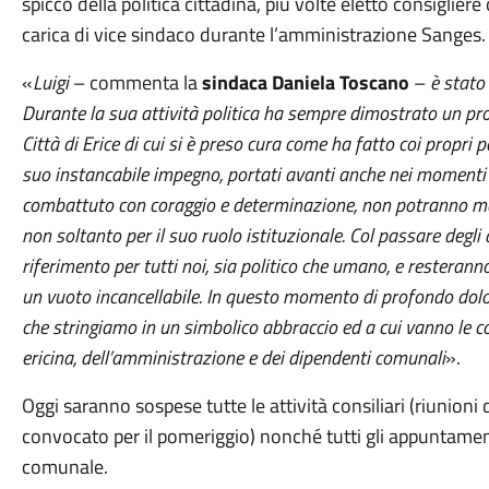
spicco della politica cittadina, più volte eletto consiglie
carica di vice sindaco durante l’amministrazione Sanges.
«
Luigi
– commenta la
sindaca Daniela Toscano
–
è stato
Durante la sua attività politica ha sempre dimostrato un pr
Città di Erice di cui si è preso cura come ha fatto coi propri 
suo instancabile impegno, portati avanti anche nei momenti p
combattuto con coraggio e determinazione, non potranno mai
non soltanto per il suo ruolo istituzionale. Col passare degli
riferimento per tutti noi, sia politico che umano, e resteran
un vuoto incancellabile. In questo momento di profondo dolore 
che stringiamo in un simbolico abbraccio ed a cui vanno le c
ericina, dell’amministrazione e dei dipendenti comunali
».
Oggi saranno sospese tutte le attività consiliari (riunion
convocato per il pomeriggio) nonché tutti gli appuntamenti
comunale.