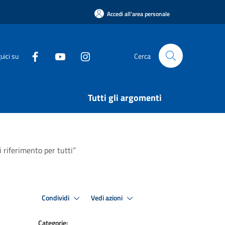
Accedi all'area personale
uici su
Cerca
Tutti gli argomenti
 riferimento per tutti”
Condividi
Vedi azioni
Categorie: