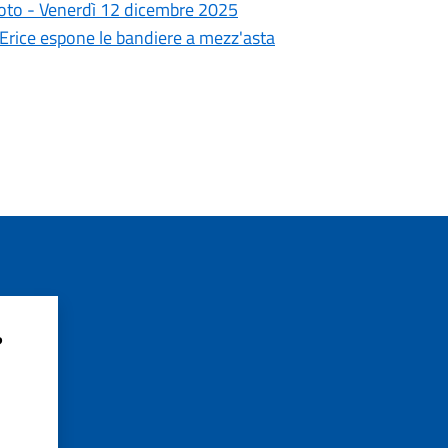
goto - Venerdì 12 dicembre 2025
i Erice espone le bandiere a mezz'asta
?