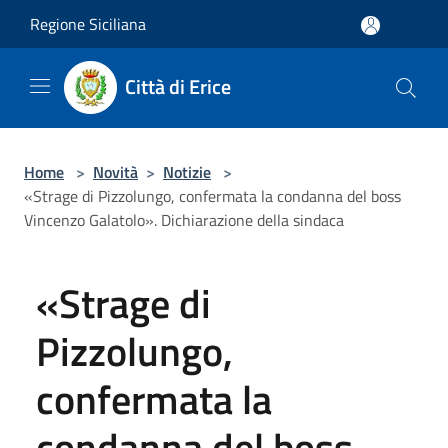
Salta al contenuto principale
Regione Siciliana
Città di Erice
Home
>
Novità
>
Notizie
>
«Strage di Pizzolungo, confermata la condanna del boss
Vincenzo Galatolo». Dichiarazione della sindaca
«Strage di
Pizzolungo,
confermata la
condanna del boss