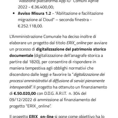
"Adozione piattaforma App IO" Comuni Aprile
2022 - €.36.400,00;
Avviso Misura 1.2
- "Abilitazione e facilitazione
migrazione al Cloud" – seconda finestra -
€.252.118,00.
L'Amministrazione Comunale ha deciso inoltre di
elaborare un progetto dal titolo
ERIX_online
per avviare
un processo di
digitalizzazione del patrimonio storico
documentale
(digitalizzazione dell’anagrafe storica a
partire dal 1820), per consentire di rispondere in
maniera tempestiva agli obblighi normativi che
discendono dalle leggi e favorire la “
digitalizzazione dei
processi amministrativi di diffusione di servizi pienamente
interoperabili
”. Il progetto ha ottenuto un finanziamento
di
€.50.020,00
con D.D.G. A.R.I.T. n. 304 del
09/12/2022 di ammissione al finanziamento del
progetto “ERIX_online”.
Il progetto
ERIX_on-line
si pone come obiettivo ha lo