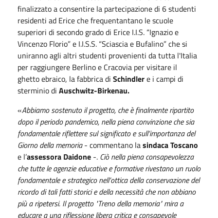
finalizzato a consentire la partecipazione di 6 studenti
residenti ad Erice che frequentantano le scuole
superiori di secondo grado di Erice I.I.S. “Ignazio e
Vincenzo Florio” e I.I.S.S. “Sciascia e Bufalino” che si
uniranno agli altri studenti provenienti da tutta l'Italia
per raggiungere Berlino e Cracovia per visitare il
ghetto ebraico, la fabbrica di
Schindler
e i campi di
sterminio di
Auschwitz-Birkenau.
«
Abbiamo sostenuto il progetto, che è finalmente ripartito
dopo il periodo pandemico, nella piena convinzione che sia
fondamentale riflettere sul significato e sull’importanza del
Giorno della memoria
- commentano la
sindaca Toscano
e l’
assessora Daidone
-.
Ciò nella piena consapevolezza
che tutte le agenzie educative e formative rivestano un ruolo
fondamentale e strategico nell’ottica della conservazione del
ricordo di tali fatti storici e della necessità che non abbiano
più a ripetersi. Il progetto "Treno della memoria" mira a
educare a una riflessione libera critica e consapevole