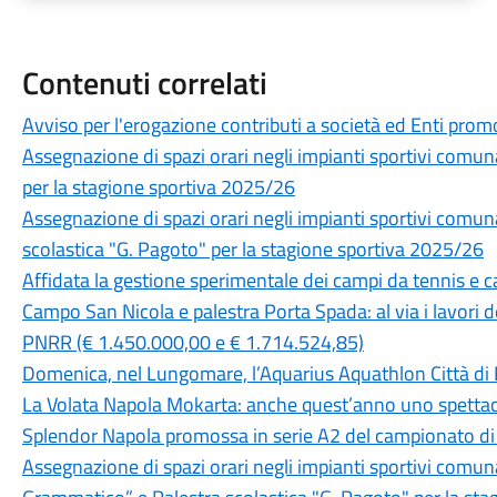
Contenuti correlati
Avviso per l'erogazione contributi a società ed Enti prom
Assegnazione di spazi orari negli impianti sportivi com
per la stagione sportiva 2025/26
Assegnazione di spazi orari negli impianti sportivi comuna
scolastica "G. Pagoto" per la stagione sportiva 2025/26
Affidata la gestione sperimentale dei campi da tennis e c
Campo San Nicola e palestra Porta Spada: al via i lavori d
PNRR (€ 1.450.000,00 e € 1.714.524,85)
Domenica, nel Lungomare, l’Aquarius Aquathlon Città di 
La Volata Napola Mokarta: anche quest’anno uno spettac
Splendor Napola promossa in serie A2 del campionato di
Assegnazione di spazi orari negli impianti sportivi comuna