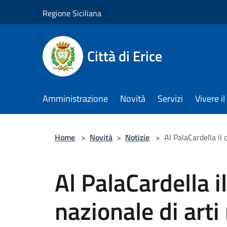
Salta al contenuto principale
Regione Siciliana
Città di Erice
Amministrazione
Novità
Servizi
Vivere 
Home
>
Novità
>
Notizie
>
Al PalaCardella il 
Al PalaCardella il
nazionale di arti