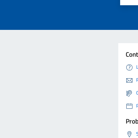
Cont
Prob