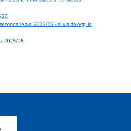
5/26
 secondarie a.s. 2025/26 - al via da oggi le
a.s. 2025/26
?