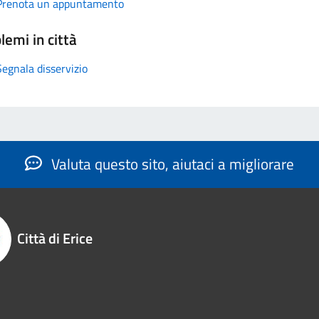
Prenota un appuntamento
lemi in città
Segnala disservizio
Valuta questo sito, aiutaci a migliorare
Città di Erice