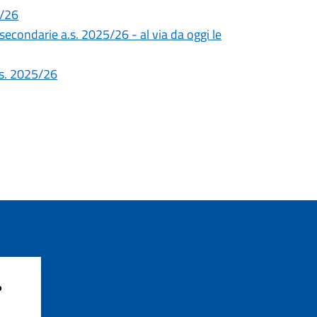
5/26
 secondarie a.s. 2025/26 - al via da oggi le
a.s. 2025/26
?