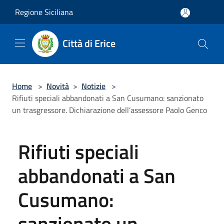
Salta al contenuto principale
Regione Siciliana
Città di Erice
Home
>
Novità
>
Notizie
>
Rifiuti speciali abbandonati a San Cusumano: sanzionato
un trasgressore. Dichiarazione dell’assessore Paolo Genco
Rifiuti speciali
abbandonati a San
Cusumano:
sanzionato un