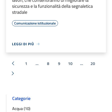
lavori, che consentiranno di migliorare la
sicurezza e la funzionalità della segnaletica
stradale
Comunicazione istituzionale
LEGGI DI PIÙ
1
...
8
9
10
...
20
« Precedente
Successiva »
Categorie
Acqua (10)