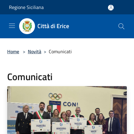
Salta al contenuto principale
Regione Siciliana
Città di Erice
Home
>
Novità
>
Comunicati
Comunicati