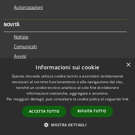
Autorizzazioni
NOVITÀ
Notizie
Comunicati
Avvisi
×
Informazioni sui cookie
VIVERE IL COMUNE
Questo sito web utilizza cookie tecnici e assimilati strettamente
necessari al corretto funzionamento e alla navigazione del sito,
Luoghi
nonché un cookie tecnico analitico al solo fine di elaborare
Eventi
informazioni statistiche, aggregate e anonime.
Per maggiori dettagli, può consultare la cookie policy al seguente
link
CONTATTI
RIFIUTA TUTTO
ACCETTA TUTTO
Città di Erice
MOSTRA DETTAGLI
Piazza Antonino Zichichi, 3 - 91016