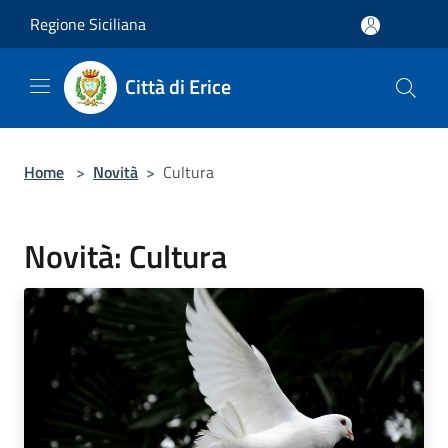
Salta al contenuto principale
Regione Siciliana
Città di Erice
Home
>
Novità
>
Cultura
Novità: Cultura