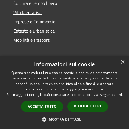
Cultura e tempo libero
Vita lavorativa
Imprese e Commercio
Catasto e urbanistica
Mobilità e trasporti
×
Informazioni sui cookie
Educazione e formazione
Questo sito web utilizza cookie tecnici e assimilati strettamente
Giustizia e sicurezza pubblica
necessari al corretto funzionamento e alla navigazione del sito,
nonché un cookie tecnico analitico al solo fine di elaborare
Tributi,finanze e contravvenzioni
informazioni statistiche, aggregate e anonime.
Ambiente
Per maggiori dettagli, può consultare la cookie policy al seguente
link
Salute, benessere e assistenza
RIFIUTA TUTTO
ACCETTA TUTTO
Autorizzazioni
MOSTRA DETTAGLI