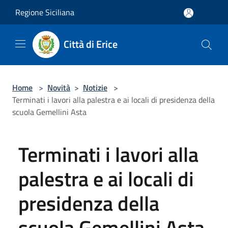
Salta al contenuto principale
Regione Siciliana
Città di Erice
Home
>
Novità
>
Notizie
>
Terminati i lavori alla palestra e ai locali di presidenza della
scuola Gemellini Asta
Terminati i lavori alla
palestra e ai locali di
presidenza della
scuola Gemellini Asta