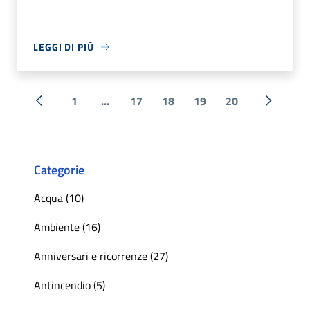
LEGGI DI PIÙ
1
...
17
18
19
20
« Precedente
Successi
Categorie
Acqua (10)
Ambiente (16)
Anniversari e ricorrenze (27)
Antincendio (5)